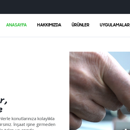
ANASAYFA
HAKKIMIZDA
ÜRÜNLER
UYGULAMALAR
erle konutlarınıza kolaylıkla
irsiniz. İnşaat işine girmeden