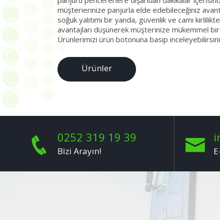
panjuru pencererlere dışarıdan dakikalar içerisin
müşterierinize panjurla elde edebileceğiniz avantajl
soğuk yalıtımı bir yanda, güvenlik ve camı kirlili
avantajları düşünerek müşterinize mükemmel bir al
Ürünlerimizi ürün botonuna basıp inceleyebilirsini
Ürünler
0252 319 19 39
i
Bizi Arayın!
E