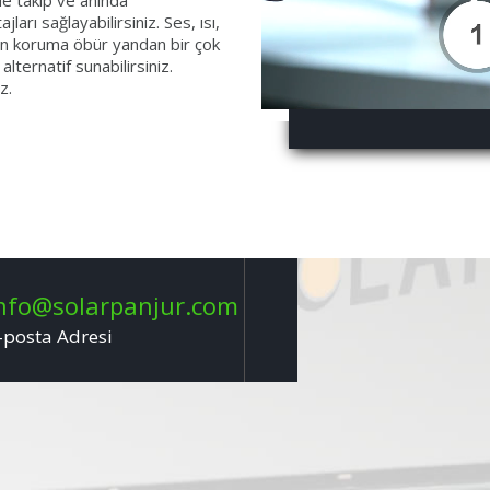
de takıp ve anında
arı sağlayabilirsiniz. Ses, ısı,
kten koruma öbür yandan bir çok
ternatif sunabilirsiniz.
z.
nfo@solarpanjur.com
-posta Adresi